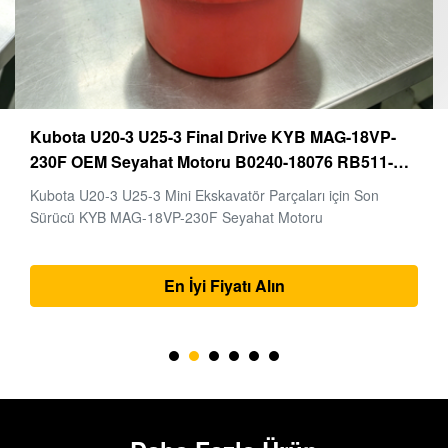
Kubota U20-3 U25-3 Final Drive KYB MAG-18VP-
230F OEM Seyahat Motoru B0240-18076 RB511-
61290 RB559-61290 RC157-78000 Mini Ekskavator
Kubota U20-3 U25-3 Mini Ekskavatör Parçaları için Son
Parçaları İçin
Sürücü KYB MAG-18VP-230F Seyahat Motoru
En İyi Fiyatı Alın