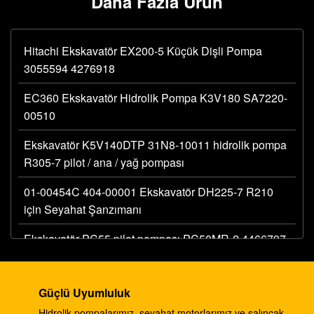
Daha Fazla Ürün
Hitachi Ekskavatör EX200-5 Küçük Dişli Pompa
3055594 4276918
EC360 Ekskavatör Hidrolik Pompa K3V180 SA7220-
00510
Ekskavatör K5V140DTP 31N8-10011 hidrolik pompa
R305-7 pilot / ana / yağ pompası
01-00454C 404-00001 Ekskavatör DH225-7 R210
için Seyahat Şanzımanı
Ekskavatör PC55 pilot pompası PC50MR-2 4466797
hidrolik ana dişli pompası
Ekskavatör 330C A8V0200 pilot pompa E330C
Güçlü Uyumluluk
hidrolik E345B 274-2491 345 ram pompası DH420
Hidrolik pompalarımız, seyahat motorlarımız ve salıncak