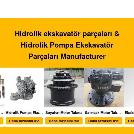
Hidrolik ekskavatör parçaları &
Hidrolik Pompa Ekskavatör
Parçaları Manufacturer
olik ekskavatör parçaları
Hidrolik Pompa Ekskavatör Parçaları
Seyahat Motor Takma
Salıncak Motor Takma
Daha fazlasını izle
Daha fazlasını izle
Daha fazlasını izle
Dah