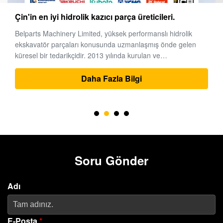
Çin'in en iyi hidrolik kazıcı parça üreticileri.
Belparts Machinery Limited, yüksek performanslı hidrolik
ekskavatör parçaları konusunda uzmanlaşmış önde gelen
küresel bir tedarikçidir. 2013 yılında kurulan ve
Guangzhou'nun önde gelen makine merkezinde bulunan
şirket, dünya çapında ağır ekipman çözümleri için güvenilir bir
Daha Fazla Bilgi
ortak olarak itibarını ...
Soru Gönder
Adı
E-Posta
*