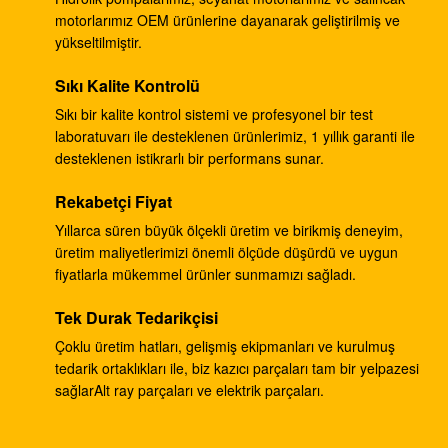
motorlarımız OEM ürünlerine dayanarak geliştirilmiş ve
Ekskavatör DH220-5 DH220-7 seyahat şanzıman
yükseltilmiştir.
EC210 SANY235 S220LC-5
Sıkı Kalite Kontrolü
document.title='
Sıkı bir kalite kontrol sistemi ve profesyonel bir test
Ekskavatör hidrolik ana pompa DH370-9 370-9 dişli
laboratuvarı ile desteklenen ürünlerimiz, 1 yıllık garanti ile
desteklenen istikrarlı bir performans sunar.
pompa DH370-7 370-7 K9005449 pilot pompa
Rekabetçi Fiyat
Ekskavatör SH265 SH260 ​​seyahat şanzımanı E110B
995351 şanzıman redüksiyonu
Yıllarca süren büyük ölçekli üretim ve birikmiş deneyim,
üretim maliyetlerimizi önemli ölçüde düşürdü ve uygun
Ekskavatör PSVD2-17E hidrolik ram pompası PSVD2
fiyatlarla mükemmel ürünler sunmamızı sağladı.
EC35 VOE11806089 dişli pompa
Tek Durak Tedarikçisi
Ekskavatör E312V1 E312V2 hareket azaltma
Çoklu üretim hatları, gelişmiş ekipmanları ve kurulmuş
1107079 1107080 seyahat şanzımanı
tedarik ortaklıkları ile, biz kazıcı parçaları tam bir yelpazesi
sağlarAlt ray parçaları ve elektrik parçaları.
Ekskavatör K1011413A seyahat şanzımanı DH258-7
DX260 DH255-5 DX255LC