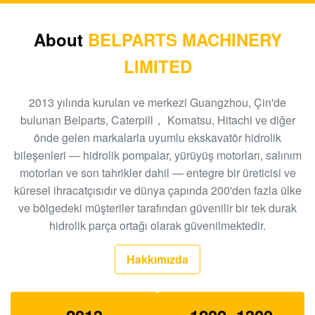
Ekskavatör R110-7 hareket azaltma XJDG-00001
31N3-40040 Seyahat dişli kutusu
About
BELPARTS MACHINERY
LIMITED
Ekskavatör pilot pompası PC40-6 ram pompası PC40
705-41-08010 hidrolik dişli pompa
2013 yılında kurulan ve merkezi Guangzhou, Çin'de
Ekskavatör dişli pompası EC480D EC360 hidrolik
bulunan Belparts, Caterpill， Komatsu, Hitachi ve diğer
SA7220-00510 ana pompa
önde gelen markalarla uyumlu ekskavatör hidrolik
bileşenleri — hidrolik pompalar, yürüyüş motorları, salınım
Ekskavatör EC140B XCM150 seyahat şanzımanı
motorları ve son tahrikler dahil — entegre bir üreticisi ve
MBEB170 VOE14573820 seyahat azaltma
küresel ihracatçısıdır ve dünya çapında 200'den fazla ülke
Ekskavatör EC460 pilot pompası hidrolik dişli
ve bölgedeki müşteriler tarafından güvenilir bir tek durak
pompası SA8230-08830 ram pompası
hidrolik parça ortağı olarak güvenilmektedir.
Ekskavatör SK140-8 SK140SR Seyahat Şanzımanı
Hakkımızda
YY15V00035F1
E325C E324 200-3343 için Belparts SBS140