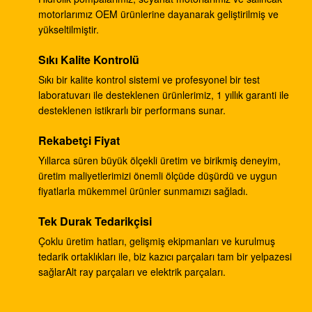
Ekskavatör PC60 7 PC75 için 708-1W-00042 Hidrolik
motorlarımız OEM ürünlerine dayanarak geliştirilmiş ve
Dişli Pompa
yükseltilmiştir.
HPV55 Ekskavator parçaları PC120-3 PC120-5
Sıkı Kalite Kontrolü
Komatsu için vites pompası pilot pompası 708-23-
Sıkı bir kalite kontrol sistemi ve profesyonel bir test
04014
laboratuvarı ile desteklenen ürünlerimiz, 1 yıllık garanti ile
desteklenen istikrarlı bir performans sunar.
ZX330-3 ZX330-5G ZX450 Ekskavatör Kontrol
Vanası 4625137 YA00000734
Rekabetçi Fiyat
Ekskavatör PC40MR-2 Hidrolik Ana Kontrol Vanası
Yıllarca süren büyük ölçekli üretim ve birikmiş deneyim,
1001-5500
üretim maliyetlerimizi önemli ölçüde düşürdü ve uygun
fiyatlarla mükemmel ürünler sunmamızı sağladı.
ZX300 için HPV145G Basınç Pompası Regülatörü
Tek Durak Tedarikçisi
9195243
Çoklu üretim hatları, gelişmiş ekipmanları ve kurulmuş
Belparts ZX200 HPV0102 Hidrolik Pompa
tedarik ortaklıkları ile, biz kazıcı parçaları tam bir yelpazesi
Regülatörü 9181608
sağlarAlt ray parçaları ve elektrik parçaları.
Ekskavatör E304CR kule dönüş motoru takma E304