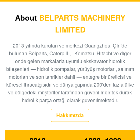
hidrolik salınım azaltma takma
210Kg SK250 Ekskavatör Kontrol Vanası B44014B
About
BELPARTS MACHINERY
KMX15YD
LIMITED
550Kg EC460 Hidrolik Kontrol Valfi Komplesi
14699704
2013 yılında kurulan ve merkezi Guangzhou, Çin'de
bulunan Belparts, Caterpill， Komatsu, Hitachi ve diğer
Hitachi Ekskavatör EX300-2 HPV145 Hidrolik Pompa
önde gelen markalarla uyumlu ekskavatör hidrolik
Regülatörü 9122781
bileşenleri — hidrolik pompalar, yürüyüş motorları, salınım
motorları ve son tahrikler dahil — entegre bir üreticisi ve
Hitachi Ekskavatör EX200 HPV116 Regülatör Yedek
küresel ihracatçısıdır ve dünya çapında 200'den fazla ülke
Parçaları 19070528
ve bölgedeki müşteriler tarafından güvenilir bir tek durak
K3V63DT Hidrolik Pompa Regülatörü, E312
hidrolik parça ortağı olarak güvenilmektedir.
Ekskavatör Hidrolik Pompa Parçaları SA8230-09140
Hakkımızda
Ekskavatör R360 K3V180DT Hidrolik Pompa
Parçaları XJBN-00590 Pompa Regülatörü