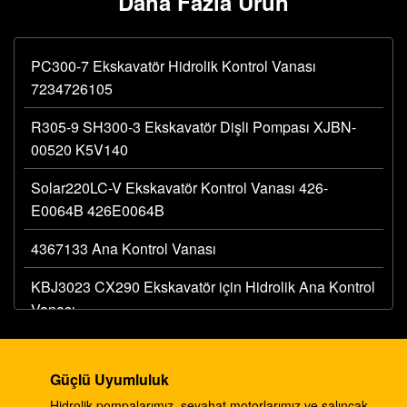
Daha Fazla Ürün
PC300-7 Ekskavatör Hidrolik Kontrol Vanası
7234726105
R305-9 SH300-3 Ekskavatör Dişli Pompası XJBN-
00520 K5V140
Solar220LC-V Ekskavatör Kontrol Vanası 426-
E0064B 426E0064B
4367133 Ana Kontrol Vanası
KBJ3023 CX290 Ekskavatör için Hidrolik Ana Kontrol
Vanası
R290LC-7 R305LC-7 Ekskavatör Kontrol Vanası
31N8-10110 MCV
Güçlü Uyumluluk
Hidrolik pompalarımız, seyahat motorlarımız ve salıncak