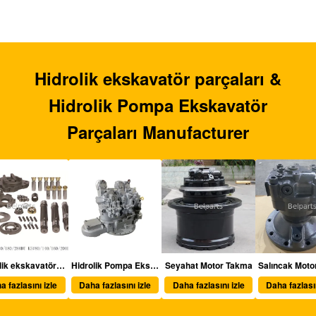
Hidrolik ekskavatör parçaları &
Hidrolik Pompa Ekskavatör
Parçaları Manufacturer
olik ekskavatör parçaları
Hidrolik Pompa Ekskavatör Parçaları
Seyahat Motor Takma
Salıncak Motor Takma
Daha fazlasını izle
Daha fazlasını izle
Daha fazlasını izle
Dah