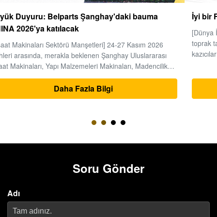
İyi bir Final Drive Nasıl Seçilir?
[Dünya İnşaat Makine Endüstrisi Gözlemleri] Ağır makine ve
toprak taşıma mühendisliği alanında, zaman paradır ve
kazıcılar tüm projenin "kalbi" dir.Son tahrik (seyahat motoru
ve redüktör bileşimi), yüksek basınçlı hidrolik enerjinin
mekanik tahrik kuvvetine dönüştürülmesinin temel
sorumluluğunu taş...
Daha Fazla Bilgi
Soru Gönder
Adı