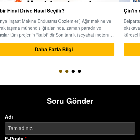
Çin'in en iyi hidrolik kazıcı parça üreticileri.
Belparts Machinery Limited, yüksek performanslı hidrolik
ekskavatör parçaları konusunda uzmanlaşmış önde gelen
küresel bir tedarikçidir. 2013 yılında kurulan ve
Guangzhou'nun önde gelen makine merkezinde bulunan
şirket, dünya çapında ağır ekipman çözümleri için güvenilir bir
Daha Fazla Bilgi
ortak olarak itibarını ...
Soru Gönder
Adı
E-Posta
*