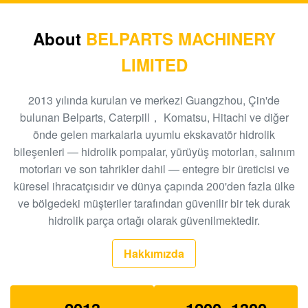
Ekskavatör R110-7 hareket azaltma XJDG-00001
31N3-40040 Seyahat dişli kutusu
About
BELPARTS MACHINERY
LIMITED
Ekskavatör pilot pompası PC40-6 ram pompası PC40
705-41-08010 hidrolik dişli pompa
2013 yılında kurulan ve merkezi Guangzhou, Çin'de
Ekskavatör dişli pompası EC480D EC360 hidrolik
bulunan Belparts, Caterpill， Komatsu, Hitachi ve diğer
SA7220-00510 ana pompa
önde gelen markalarla uyumlu ekskavatör hidrolik
bileşenleri — hidrolik pompalar, yürüyüş motorları, salınım
Ekskavatör EC140B XCM150 seyahat şanzımanı
motorları ve son tahrikler dahil — entegre bir üreticisi ve
MBEB170 VOE14573820 seyahat azaltma
küresel ihracatçısıdır ve dünya çapında 200'den fazla ülke
Ekskavatör EC460 pilot pompası hidrolik dişli
ve bölgedeki müşteriler tarafından güvenilir bir tek durak
pompası SA8230-08830 ram pompası
hidrolik parça ortağı olarak güvenilmektedir.
Ekskavatör SK140-8 SK140SR Seyahat Şanzımanı
Hakkımızda
YY15V00035F1
E325C E324 200-3343 için Belparts SBS140