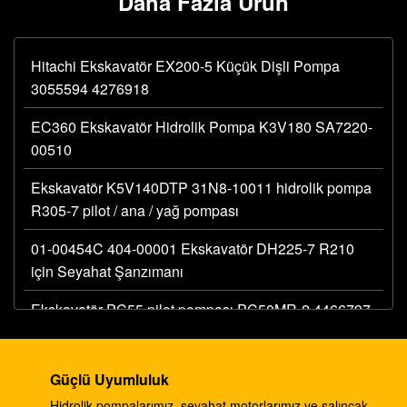
Daha Fazla Ürün
Hitachi Ekskavatör EX200-5 Küçük Dişli Pompa
3055594 4276918
EC360 Ekskavatör Hidrolik Pompa K3V180 SA7220-
00510
Ekskavatör K5V140DTP 31N8-10011 hidrolik pompa
R305-7 pilot / ana / yağ pompası
01-00454C 404-00001 Ekskavatör DH225-7 R210
için Seyahat Şanzımanı
Ekskavatör PC55 pilot pompası PC50MR-2 4466797
hidrolik ana dişli pompası
Ekskavatör 330C A8V0200 pilot pompa E330C
Güçlü Uyumluluk
hidrolik E345B 274-2491 345 ram pompası DH420
Hidrolik pompalarımız, seyahat motorlarımız ve salıncak