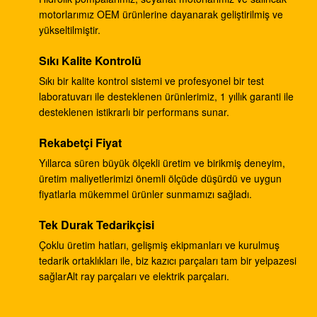
motorlarımız OEM ürünlerine dayanarak geliştirilmiş ve
Ekskavatör DH220-5 DH220-7 seyahat şanzıman
yükseltilmiştir.
EC210 SANY235 S220LC-5
Sıkı Kalite Kontrolü
document.title='
Sıkı bir kalite kontrol sistemi ve profesyonel bir test
Ekskavatör hidrolik ana pompa DH370-9 370-9 dişli
laboratuvarı ile desteklenen ürünlerimiz, 1 yıllık garanti ile
desteklenen istikrarlı bir performans sunar.
pompa DH370-7 370-7 K9005449 pilot pompa
Rekabetçi Fiyat
Ekskavatör SH265 SH260 ​​seyahat şanzımanı E110B
995351 şanzıman redüksiyonu
Yıllarca süren büyük ölçekli üretim ve birikmiş deneyim,
üretim maliyetlerimizi önemli ölçüde düşürdü ve uygun
Ekskavatör PSVD2-17E hidrolik ram pompası PSVD2
fiyatlarla mükemmel ürünler sunmamızı sağladı.
EC35 VOE11806089 dişli pompa
Tek Durak Tedarikçisi
Ekskavatör E312V1 E312V2 hareket azaltma
Çoklu üretim hatları, gelişmiş ekipmanları ve kurulmuş
1107079 1107080 seyahat şanzımanı
tedarik ortaklıkları ile, biz kazıcı parçaları tam bir yelpazesi
sağlarAlt ray parçaları ve elektrik parçaları.
Ekskavatör K1011413A seyahat şanzımanı DH258-7
DX260 DH255-5 DX255LC