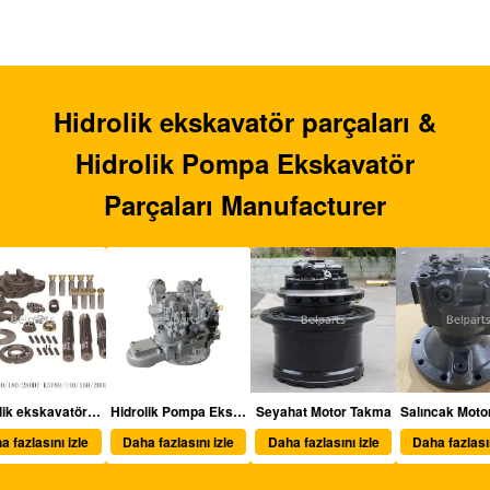
Hidrolik ekskavatör parçaları &
Hidrolik Pompa Ekskavatör
Parçaları Manufacturer
olik ekskavatör parçaları
Hidrolik Pompa Ekskavatör Parçaları
Seyahat Motor Takma
Salıncak Motor Takma
Daha fazlasını izle
Daha fazlasını izle
Daha fazlasını izle
Dah