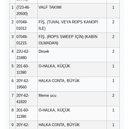
1
(723-46-
VALF TAKIMI
1
20500)
2
07049-
FİŞ, (TUVAL VEYA ROPS KANOPİ
2
01012
İLE)
3
07049-
FİŞ, (ROPS SWEEP İÇİN) (KABİN
2
01215
OLMADAN)
4
22U-62-
Dirsek
2
22480
5
201-60-
O-HALKA, KÜÇÜK
1
11390
6
20Y-62-
HALKA CONTA, BÜYÜK
1
19560
7
20Y-62-
Meme ucu
2
41820
8
201-60-
O-HALKA, KÜÇÜK
1
11390
9
20Y-62-
HALKA CONTA, BÜYÜK
1