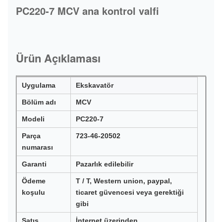
PC220-7 MCV ana kontrol valfi
Ürün Açıklaması
Uygulama
Ekskavatör
Bölüm adı
MCV
Modeli
PC220-7
Parça
723-46-20502
numarası
Garanti
Pazarlık edilebilir
Ödeme
T / T, Western union, paypal,
koşulu
ticaret güvencesi veya gerektiği
gibi
Satış
İnternet üzerinden