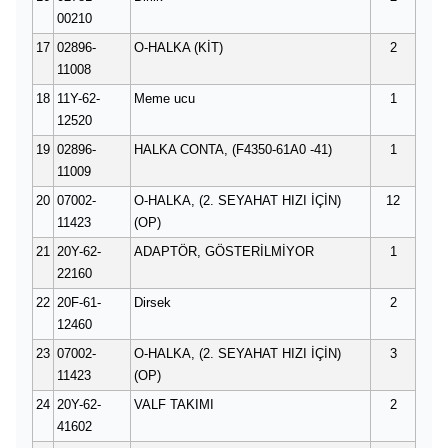
00210
17
02896-
O-HALKA (KİT)
2
11008
18
11Y-62-
Meme ucu
1
12520
19
02896-
HALKA CONTA, (F4350-61A0 -41)
1
11009
20
07002-
O-HALKA, (2. SEYAHAT HIZI İÇİN)
12
11423
(OP)
21
20Y-62-
ADAPTÖR, GÖSTERİLMİYOR
1
22160
22
20F-61-
Dirsek
2
12460
23
07002-
O-HALKA, (2. SEYAHAT HIZI İÇİN)
3
11423
(OP)
24
20Y-62-
VALF TAKIMI
2
41602