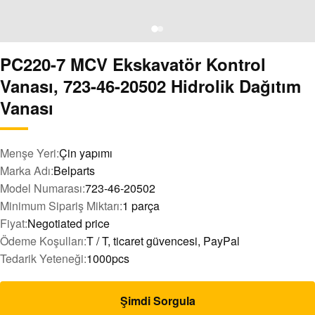
PC220-7 MCV Ekskavatör Kontrol
Vanası, 723-46-20502 Hidrolik Dağıtım
Vanası
Menşe Yeri:
Çin yapımı
Marka Adı:
Belparts
Model Numarası:
723-46-20502
Minimum Sipariş Miktarı:
1 parça
Fiyat:
Negotiated price
Ödeme Koşulları:
T / T, ticaret güvencesi, PayPal
Tedarik Yeteneği:
1000pcs
Şimdi Sorgula