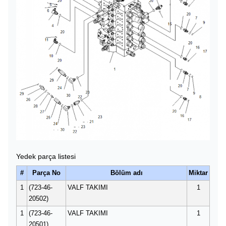
Yedek parça listesi
#
Parça No
Bölüm adı
Miktar
1
(723-46-
VALF TAKIMI
1
20502)
1
(723-46-
VALF TAKIMI
1
20501)