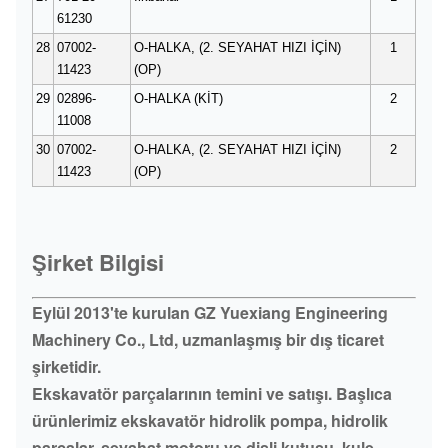
61230
28
07002-
O-HALKA, (2. SEYAHAT HIZI İÇİN)
1
11423
(OP)
29
02896-
O-HALKA (KİT)
2
11008
30
07002-
O-HALKA, (2. SEYAHAT HIZI İÇİN)
2
11423
(OP)
Şirket Bilgisi
Eylül 2013'te kurulan GZ Yuexiang Engineering
Machinery Co., Ltd, uzmanlaşmış bir dış ticaret
şirketidir.
Ekskavatör parçalarının temini ve satışı. Başlıca
ürünlerimiz ekskavatör hidrolik pompa, hidrolik
parçalar, seyahat motoru ve dişli kutusu, kule