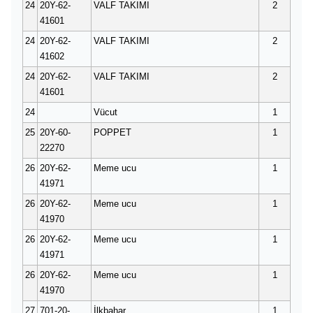
24
20Y-62-
VALF TAKIMI
2
41601
24
20Y-62-
VALF TAKIMI
2
41602
24
20Y-62-
VALF TAKIMI
2
41601
24
Vücut
1
25
20Y-60-
POPPET
1
22270
26
20Y-62-
Meme ucu
1
41971
26
20Y-62-
Meme ucu
1
41970
26
20Y-62-
Meme ucu
1
41971
26
20Y-62-
Meme ucu
1
41970
27
701-20-
İlkbahar
1